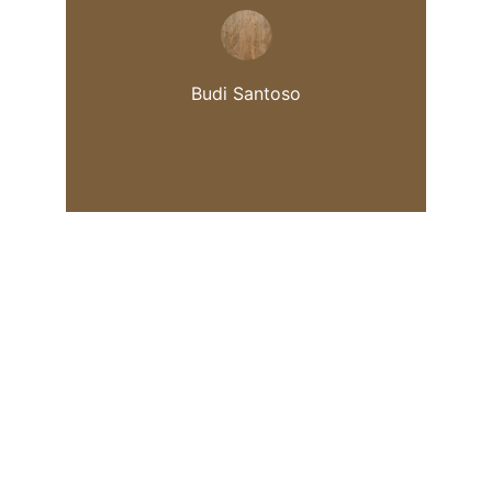
Budi Santoso
Tentang
CASCOW merupakan produsen treatment 
furnitur kayu chemical waterbase, yang 
terdiri atas Pemutih dan Pewarna kayu, 
Anti-Tannin, Fire Retardant, Water 
Repelent, Anti-Insect, dan Anti-Fungi.