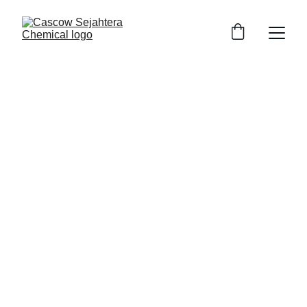
Solusi 
Pewarnaan 
Kayu Alami
Transformasi furniture anda menjadi yang 