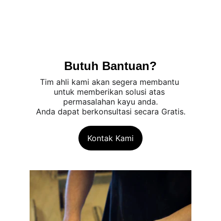
Butuh Bantuan?
Tim ahli kami akan segera membantu 
untuk memberikan solusi atas 
permasalahan kayu anda.
Anda dapat berkonsultasi secara Gratis.
Kontak Kami