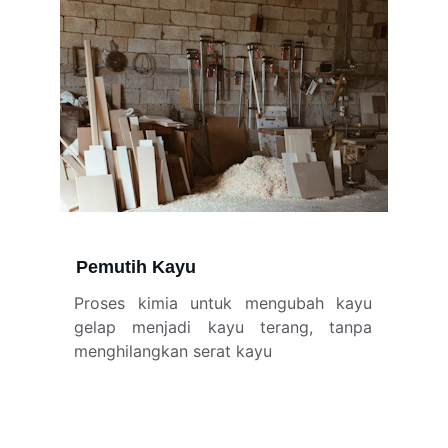
Pemutih Kayu
Proses kimia untuk mengubah kayu
gelap menjadi kayu terang, tanpa
menghilangkan serat kayu