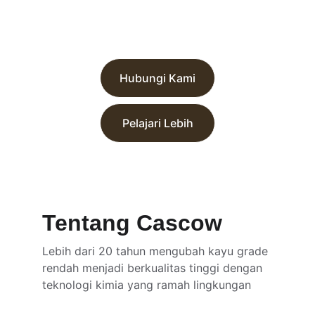
terbaik dengan pengalaman kami selama 
20 tahun
Hubungi Kami
Pelajari Lebih
Tentang Cascow
Lebih dari 20 tahun mengubah kayu grade 
rendah menjadi berkualitas tinggi dengan 
teknologi kimia yang ramah lingkungan